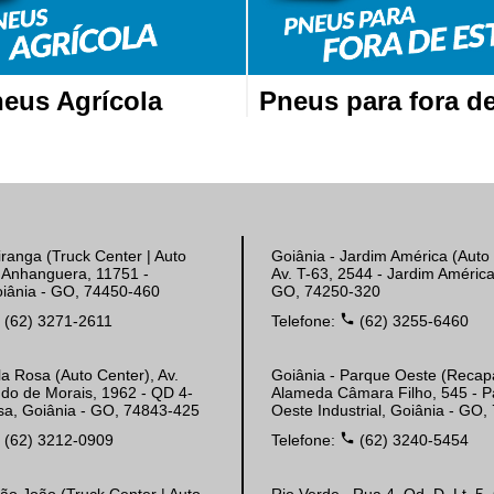
eus Agrícola
Pneus para fora de
iranga (Truck Center | Auto
Goiânia - Jardim América (Auto 
. Anhanguera, 11751 -
Av. T-63, 2544 - Jardim América
oiânia - GO, 74450-460
GO, 74250-320
e
phone
(62) 3271-2611
Telefone:
(62) 3255-6460
la Rosa (Auto Center), Av.
Goiânia - Parque Oeste (Recap
do de Morais, 1962 - QD 4-
Alameda Câmara Filho, 545 - P
Rosa, Goiânia - GO, 74843-425
Oeste Industrial, Goiânia - GO
e
phone
(62) 3212-0909
Telefone:
(62) 3240-5454