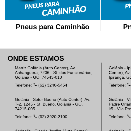
Pneus para Caminhão
Pn
ONDE ESTAMOS
Matriz Goiânia (Auto Center), Av.
Goiânia - Ip
Anhanguera, 7206 - St. dos Funcionários,
Center), Av
Goiânia - GO, 74543-010
Ipiranga, G
phone
phon
Telefone:
(62) 3240-5454
Telefone:
Goiânia - Setor Bueno (Auto Center), Av.
Goiânia - Vi
T-2, 1245 - St. Bueno, Goiânia - GO,
Padre Orlan
74215-005
lt5 - Vila 
phone
phon
Telefone:
(62) 3920-2100
Telefone: